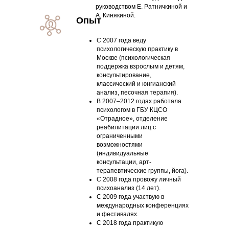
руководством Е. Ратничкиной и
А. Кинякиной.
Опыт
С 2007 года веду
психологическую практику в
Москве (психологическая
поддержка взрослым и детям,
консультирование,
классический и юнгианский
анализ, песочная терапия).
В 2007–2012 годах работала
психологом в ГБУ КЦСО
«Отрадное», отделение
реабилитации лиц с
ограниченными
возможностями
(индивидуальные
консультации, арт-
терапевтические группы, йога).
С 2008 года провожу личный
психоанализ (14 лет).
С 2009 года участвую в
международных конференциях
и фестивалях.
С 2018 года практикую