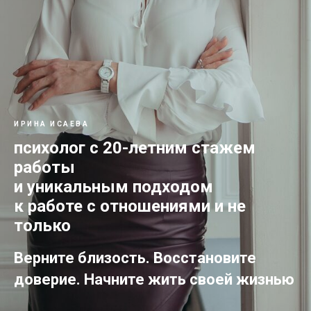
ИРИНА ИСАЕВА
психолог с 20-летним стажем
работы
и уникальным подходом
к работе с отношениями и не
только
Верните близость. Восстановите
доверие. Начните жить своей жизнью