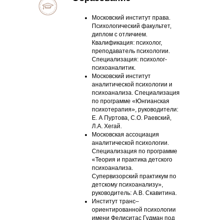
Московский институт права.
Психологический факультет,
диплом с отличием.
Квалификация: психолог,
преподаватель психологии.
Специализация: психолог-
психоаналитик.
Московский институт
аналитической психологии и
психоанализа. Специализация
по программе «Юнгианская
психотерапия», руководители:
Е. А Пуртова, С.О. Раевский,
Л.А. Хегай.
Московская ассоциация
аналитической психологии.
Специализация по программе
«Теория и практика детского
психоанализа.
Супервизорский практикум по
детскому психоанализу»,
руководитель: А.В. Скавитина.
Институт транс–
ориентированной психологии
имени Фелиситас Гудман под